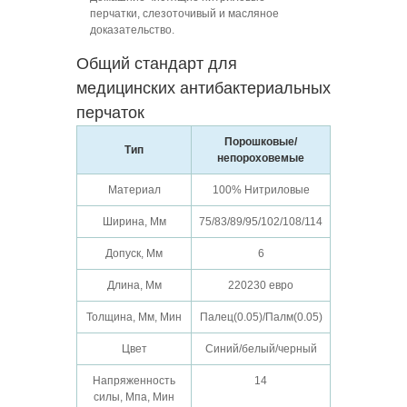
перчатки, слезоточивый и масляное
доказательство.
Общий стандарт для
медицинских антибактериальных
перчаток
Порошковые/
Тип
непороховемые
Материал
100% Нитриловые
Ширина, Мм
75/83/89/95/102/108/114
Допуск, Мм
6
Длина, Мм
220230 евро
Толщина, Мм, Мин
Палец(0.05)/Палм(0.05)
Цвет
Синий/белый/черный
Напряженность
14
силы, Мпа, Мин