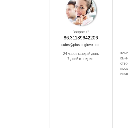
Вопросы?
86.31189642206
sales@plastic-glove.com
Ком
24 часов каждый день
каче
7 дней в неделю
стер
про
инсп