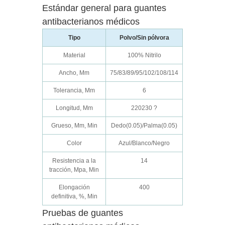
Estándar general para guantes
antibacterianos médicos
Tipo
Polvo/Sin pólvora
Material
100% Nitrilo
Ancho, Mm
75/83/89/95/102/108/114
Tolerancia, Mm
6
Longitud, Mm
220230 ?
Grueso, Mm, Min
Dedo(0.05)/Palma(0.05)
Color
Azul/Blanco/Negro
Resistencia a la
14
tracción, Mpa, Min
Elongación
400
definitiva, %, Min
Pruebas de guantes