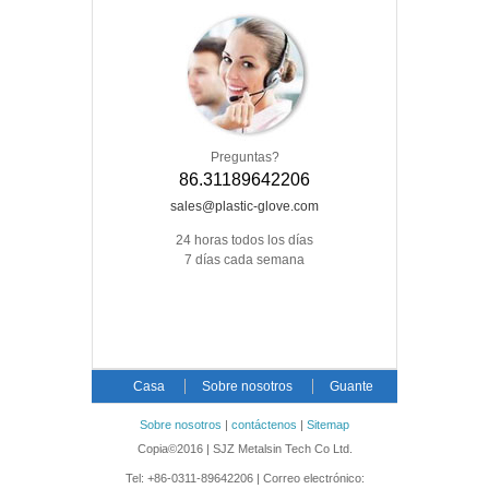
Preguntas?
86.31189642206
sales@plastic-glove.com
24 horas todos los días
7 días cada semana
Casa
Sobre nosotros
Guante
desechable
Noticias
Nuestro Blog
Sobre nosotros
|
contáctenos
|
Sitemap
Copia©2016 | SJZ Metalsin Tech Co Ltd.
contáctenos
Tel: +86-0311-89642206 | Correo electrónico: