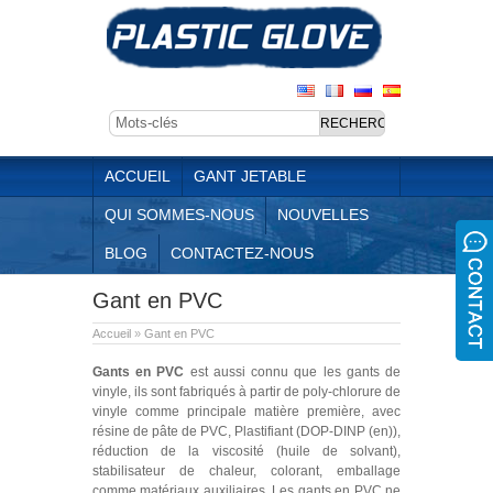
ACCUEIL
GANT JETABLE
QUI SOMMES-NOUS
NOUVELLES
BLOG
CONTACTEZ-NOUS
Gant en PVC
Accueil
»
Gant en PVC
Gants en PVC
est aussi connu que les gants de
vinyle, ils sont fabriqués à partir de poly-chlorure de
vinyle comme principale matière première, avec
résine de pâte de PVC, Plastifiant (DOP-DINP (en)),
réduction de la viscosité (huile de solvant),
stabilisateur de chaleur, colorant, emballage
comme matériaux auxiliaires. Les gants en PVC ne